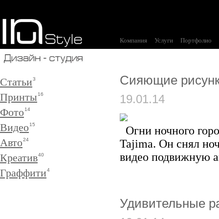
Компания
Услуги
Портфолио
Сияющие рисунки
Статьи
3
Принты
16
19.01.14
Фото
14
Видео
15
Огни ночного горо
Авто
24
Tajima. Он снял но
видео подвижную 
Креатив
40
Граффити
4
Удивительные р