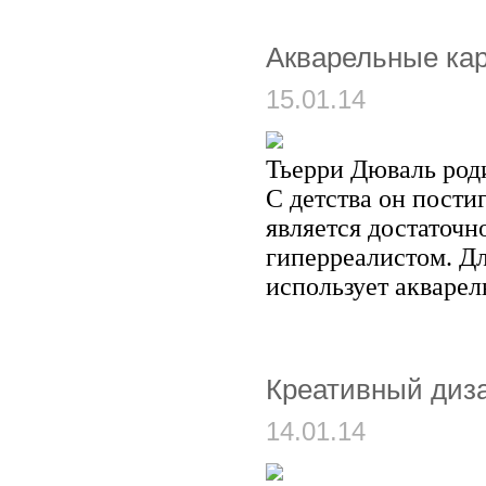
Акварельные ка
15.01.14
Тьерри Дюваль роди
С детства он пости
является достаточ
гиперреалистом. Дл
использует акварель
Креативный диза
14.01.14